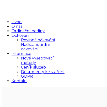
Úvod
O nás
Ordinační hodiny
Očkování
Povinné očkování
Nadstandardní
očkování
Informace
Nové vyšetřovací
metody
Ceník služeb
Dokumenty ke stažení
GDPR
Kontakt