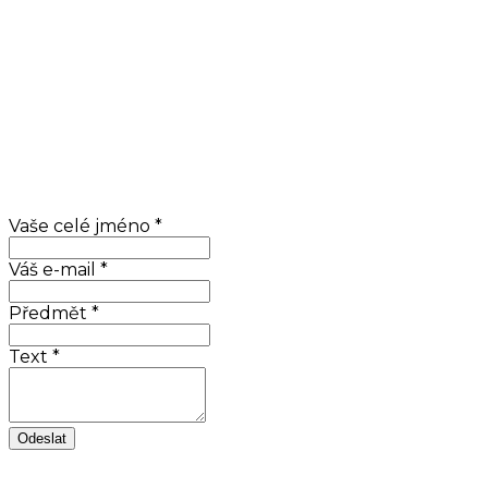
Vaše celé jméno
*
Váš e-mail
*
Předmět
*
Text
*
Odeslat